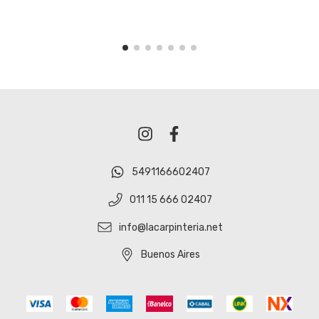
5491166602407
011 15 666 02407
info@lacarpinteria.net
Buenos Aires