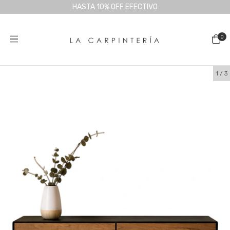
HASTA 10% OFF EFECTIVO
0
1
/
3