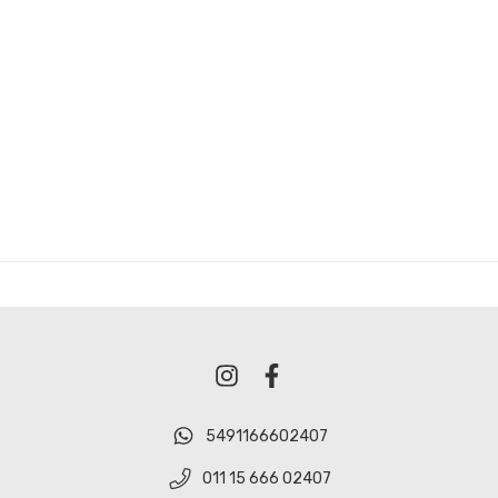
5491166602407
011 15 666 02407