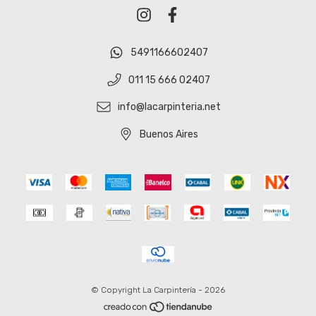
5491166602407
011 15 666 02407
info@lacarpinteria.net
Buenos Aires
© Copyright La Carpintería - 2026