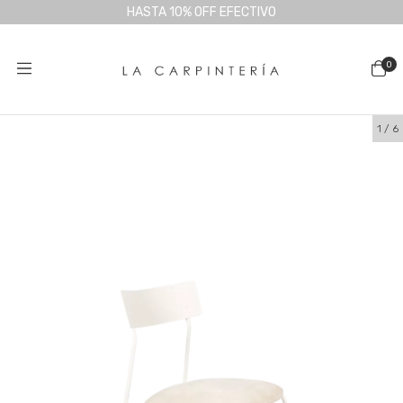
HASTA 10% OFF EFECTIVO
0
1
/
6